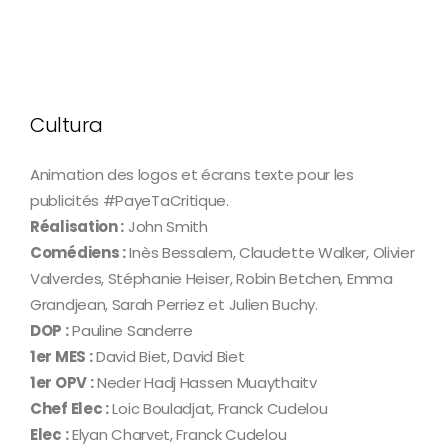
Cultura
Animation des logos et écrans texte pour les
publicités #PayeTaCritique.
Réalisation :
John Smith
Comédiens :
Inès Bessalem, Claudette Walker, Olivier
Valverdes, Stéphanie Heiser, Robin Betchen, Emma
Grandjean, Sarah Perriez et Julien Buchy.
DOP :
Pauline Sanderre
1er MES :
David Biet, David Biet
1er OPV :
Neder Hadj Hassen Muaythaitv
Chef Elec :
Loic Bouladjat, Franck Cudelou
Elec :
Elyan Charvet, Franck Cudelou