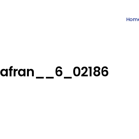
Hom
Safran__6_02186